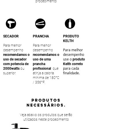
procedimento
SECADOR
PRANCHA
PRODUTO
KELTH
Para melhor
Para melhor
Para melhor
desempenho
desempenho
desempenho
recomendamos o
recomendamos o
use o
uso de secador
uso de uma
produto
com potencia de
prancha
Kelth correto
para cada
2000watts
ou
profissional
que
finalidade.
superior.
atinja a caloria
mínima de 180°C
/ 356°F.
PRODUTOS
NECESSÁRIOS.
Veja abaixo os produtos que serão
utilizados neste procedimento