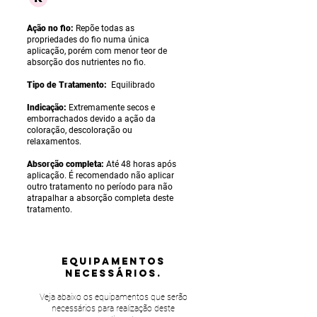
Ação no fio:
Repõe todas as
propriedades do fio numa única
aplicação, porém com menor teor de
absorção dos nutrientes no fio.
Tipo de Tratamento:
Equilibrado
Indicação:
Extremamente secos e
emborrachados devido a ação da
coloração, descoloração ou
relaxamentos.
Absorção completa:
Até 48 horas após
aplicação. É recomendado não aplicar
outro tratamento no período para não
atrapalhar a absorção completa deste
tratamento.
equipamentos
NECESSÁRIOS.
Veja abaixo os equipamentos que serão
necessários para realização deste