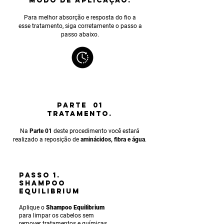
MODO DE APLICAÇÃO.
Para melhor absorção e resposta do fio a
esse tratamento, siga corretamente o passo a
passo abaixo.
PARTE 01
TRATAMENTO.
Na
Parte 01
deste procedimento você estará
realizado a reposição de
aminácidos, fibra e água
.
PASSO 1.
SHAMPOO
EQUILIBRIUM
Aplique o
Shampoo Equilibrium
para limpar os cabelos sem
remover tratamentos e químicas