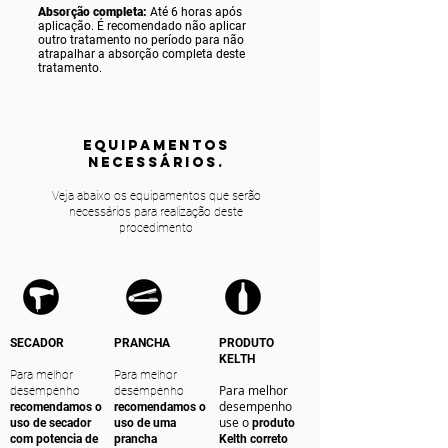
Absorção completa:
Até 6 horas após
aplicação. É recomendado não aplicar
outro tratamento no período para não
atrapalhar a absorção completa deste
tratamento.
equipamentos
NECESSÁRIOS.
Veja abaixo os equipamentos que serão
necessários para realização deste
procedimento
SECADOR
PRANCHA
PRODUTO
KELTH
Para melhor
Para melhor
Para melhor
desempenho
desempenho
desempenho
recomendamos o
recomendamos o
use o
uso de secador
uso de uma
produto
com potencia de
prancha
Kelth correto