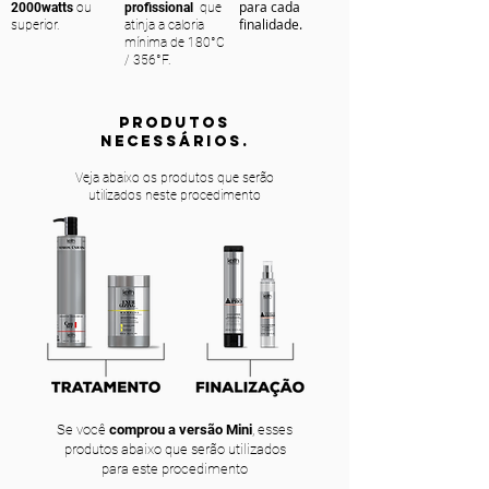
para cada
2000watts
ou
profissional
que
finalidade.
superior.
atinja a caloria
mínima de 180°C
/ 356°F.
PRODUTOS
NECESSÁRIOS.
Veja abaixo os produtos que serão
utilizados neste procedimento
Se você
comprou a versão Mini
, esses
produtos abaixo que serão utilizados
para este procedimento