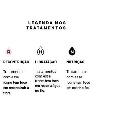
LEGENDA nos
tratamentos.
RECONTRUÇÃO
HIDRATAÇÃO
NUTRIÇÃO
Tratamentos
Tratamentos
Tratamentos
com esse
com esse
com esse
icone
te
m foco
icone
icone
te
m foco
te
m foco
em repor a água
.
em reconstruir a
em nutrir o fio
.
no fio
.
fibra