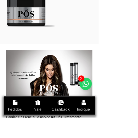
2
Estou
Fazendo o Cronograma
Pedidos
Vale
Cashback
Indique
Para manter o tratamento realizado no Cronograma
Capilar é essencial o uso do Kit Pós Tratamento
Kelth,
pois ele deposita doses adequadas de nutrientes
nos fios.