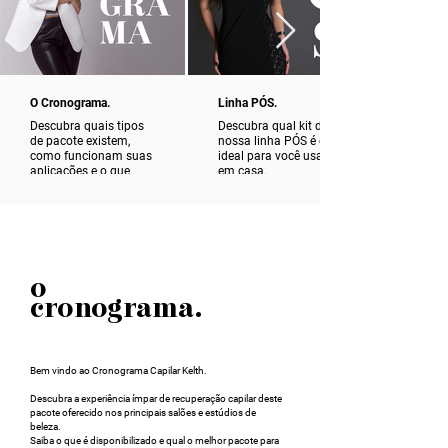
O Cronograma.
Linha PÓS.
Descubra quais tipos
Descubra qual kit da
de pacote existem,
nossa linha PÓS é o
como funcionam suas
ideal para você usar
aplicações e o que
em casa.
você recebe quando
fecha um pacote.
o
cronograma.
Bem vindo ao Cronograma Capilar Kelth.
Descubra a experiência ímpar de recuperação capilar deste
pacote oferecido nos principais salões e estúdios de
beleza.
Saiba o que é disponibilizado e qual o melhor pacote para