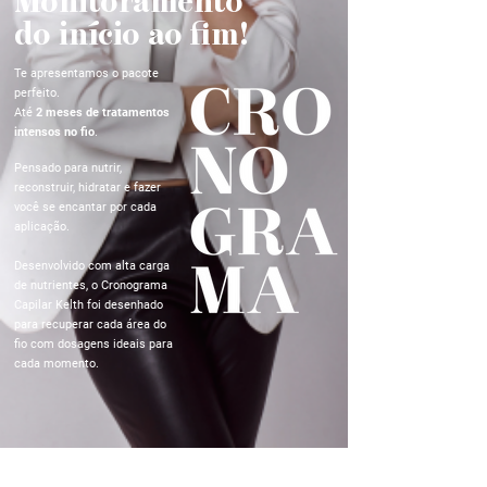
Monitoramento
do início ao fim!
Te apresentamos o pacote
perfeito.
Até
2 meses de tratamentos
intensos no fio
.
Pensado para nutrir,
reconstruir, hidratar e fazer
você se encantar por cada
aplicação.
Desenvolvido com alta carga
de nutrientes, o Cronograma
Capilar Kelth foi desenhado
para recuperar cada área do
fio com dosagens ideais para
cada momento.