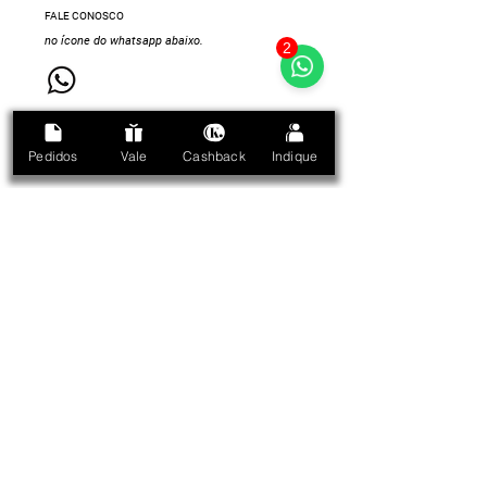
FALE CONOSCO
no ícone do whatsapp abaixo.
2
Pedidos
Vale
Cashback
Indique
A Kelth se reserva o direito de corrigir qualquer
possível erro de digitação ou gráfico e caso
haja divergências entre os valores ofertados
nos e-mails promocionais e valores do site,
prevalecem as informações do site.
Se sua região estiver dentro do alcance das
transportadoras que temos contrato, poderá
chegar de 1 a 3 dias úteis. Nas outras regiões,
segue o prazo dos Correios (podemos consultá-
los pra você quando realizar o pedido).