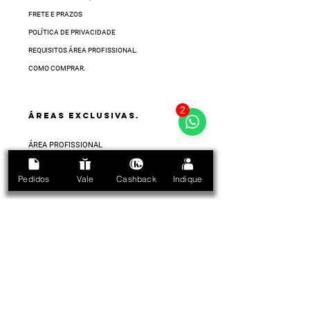
FRETE E PRAZOS
POLÍTICA DE PRIVACIDADE
REQUISITOS ÁREA PROFISSIONAL.
COMO COMPRAR.
2
ÁREAS EXCLUSIVAS.
ÁREA PROFISSIONAL
ÁREA DISTRIBUIÇÃO
Pedidos
Vale
Cashback
Indique
Chat:
Click on the icon below in
the lower right corner of the
screen