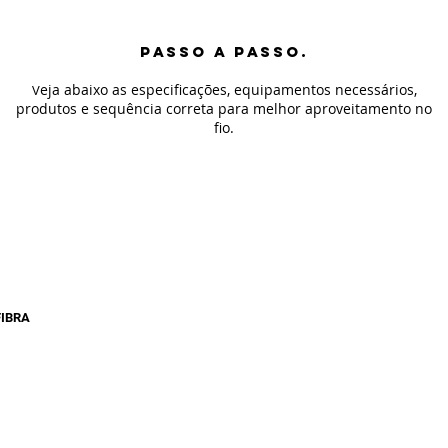
PASSO A PASSO.
eja abaixo as especificaç
ões, equipamentos necessários,
V
produtos e sequência correta para melhor aproveitamento no
fio
.
FIBRA