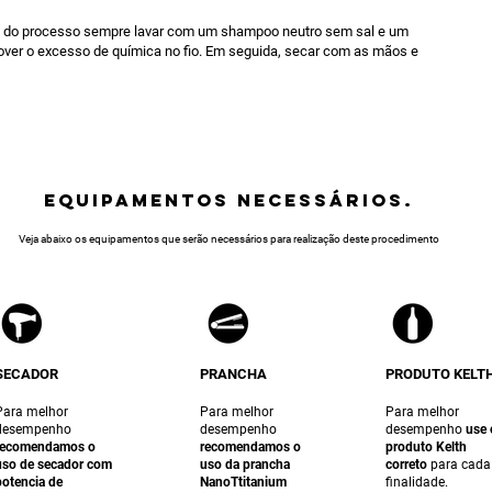
o do processo sempre lavar com um shampoo neutro sem sal e um
over o excesso de química no fio. Em seguida, secar com as mãos e
equipamentos NECESSÁRIOS.
Veja abaixo os equipamentos que serão necessários para realização deste procedimento
SECADOR
PRANCHA
PRODUTO KELT
Para melhor
Para melhor
Para melhor
desempenho
desempenho
desempenho
use 
recomendamos o
recomendamos o
produto Kelth
uso de secador com
uso da prancha
correto
para cada
potencia de
NanoTtitanium
finalidade.