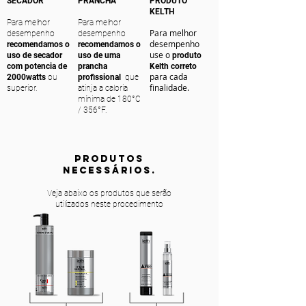
SECADOR
PRANCHA
PRODUTO
KELTH
Para melhor
Para melhor
Para melhor
desempenho
desempenho
desempenho
recomendamos o
recomendamos o
use o
uso de secador
uso de uma
produto
com potencia de
prancha
Kelth correto
para cada
2000watts
ou
profissional
que
finalidade.
superior.
atinja a caloria
mínima de 180°C
/ 356°F.
PRODUTOS
NECESSÁRIOS.
Veja abaixo os produtos que serão
utilizados neste procedimento