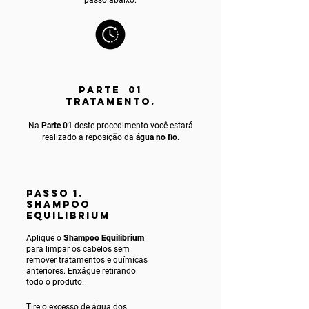
PARTE 01
TRATAMENTO.
Na
Parte 01
deste procedimento você estará
realizado a reposição da
água no fio
.
PASSO 1.
SHAMPOO
EQUILIBRIUM
Aplique o
Shampoo Equilibrium
para limpar os cabelos sem
remover tratamentos e químicas
anteriores. Enxágue ret
irando
todo o produto.
Tire o excesso de água dos