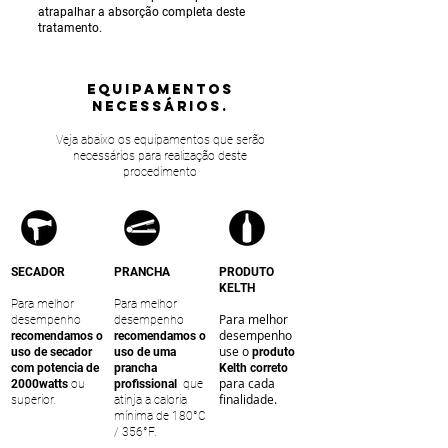
atrapalhar a absorção completa deste
tratamento.
equipamentos
NECESSÁRIOS.
Veja abaixo os equipamentos que serão
necessários para realização deste
procedimento
SECADOR
PRANCHA
PRODUTO
KELTH
Para melhor
Para melhor
Para melhor
desempenho
desempenho
desempenho
recomendamos o
recomendamos o
use o
uso de secador
uso de uma
produto
com potencia de
prancha
Kelth correto
para cada
2000watts
ou
profissional
que
finalidade.
superior.
atinja a caloria
mínima de 180°C
/ 356°F.