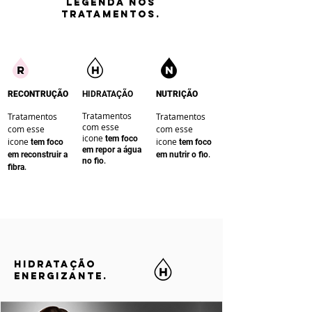
LEGENDA nos
tratamentos.
RECONTRUÇÃO
HIDRATAÇÃO
NUTRIÇÃO
Tratamentos
Tratamentos
Tratamentos
com esse
com esse
com esse
icone
te
m foco
icone
icone
te
m foco
te
m foco
em repor a água
.
em reconstruir a
em nutrir o fio
.
no fio
.
fibra
HIDRATAÇÃO
ENERGIZANTE.