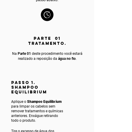
PARTE 01
TRATAMENTO.
Na
Parte 01
deste procedimento você estará
realizado a reposição da
água no fio
.
PASSO 1.
SHAMPOO
EQUILIBRIUM
Aplique o
Shampoo Equilibrium
para limpar os cabelos sem
remover tratamentos e químicas
anteriores. Enxágue ret
irando
todo o produto.
Tire o excesso de água dos