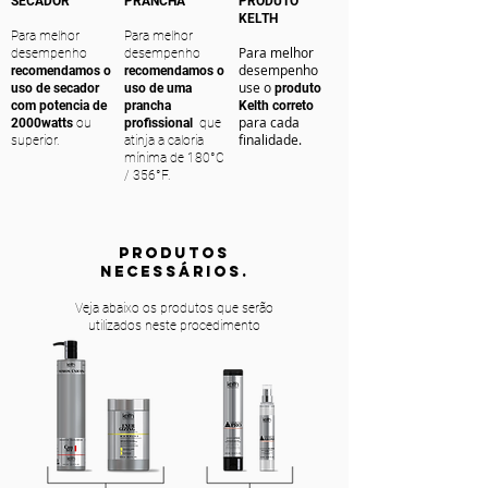
SECADOR
PRANCHA
PRODUTO
KELTH
Para melhor
Para melhor
Para melhor
desempenho
desempenho
desempenho
recomendamos o
recomendamos o
use o
uso de secador
uso de uma
produto
com potencia de
prancha
Kelth correto
para cada
2000watts
ou
profissional
que
finalidade.
superior.
atinja a caloria
mínima de 180°C
/ 356°F.
PRODUTOS
NECESSÁRIOS.
Veja abaixo os produtos que serão
utilizados neste procedimento