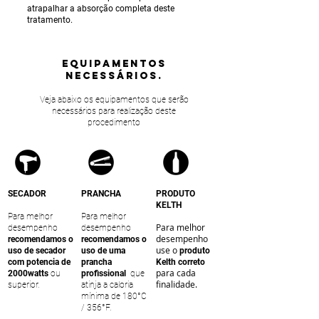
atrapalhar a absorção completa deste
tratamento.
equipamentos
NECESSÁRIOS.
Veja abaixo os equipamentos que serão
necessários para realização deste
procedimento
SECADOR
PRANCHA
PRODUTO
KELTH
Para melhor
Para melhor
Para melhor
desempenho
desempenho
desempenho
recomendamos o
recomendamos o
use o
uso de secador
uso de uma
produto
com potencia de
prancha
Kelth correto
para cada
2000watts
ou
profissional
que
finalidade.
superior.
atinja a caloria
mínima de 180°C
/ 356°F.