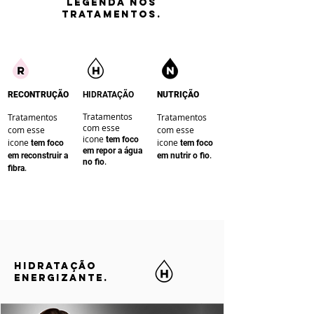
LEGENDA nos
tratamentos.
RECONTRUÇÃO
HIDRATAÇÃO
NUTRIÇÃO
Tratamentos
Tratamentos
Tratamentos
com esse
com esse
com esse
icone
te
m foco
icone
icone
te
m foco
te
m foco
em repor a água
.
em reconstruir a
em nutrir o fio
.
no fio
.
fibra
HIDRATAÇÃO
ENERGIZANTE.