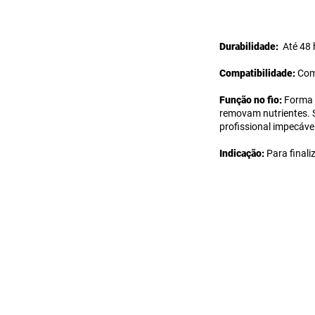
Durabilidade:
Até 48 
Compatibilidade:
Com
Fun
ção no fio:
Forma 
removam nutrientes.
profissional impecável
Indicação:
Para finali