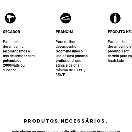
SECADOR
PRANCHA
PRODUTO KE
Para melhor
Para melhor
Para melhor
desempenho
desempenho
desempenho
u
recomendamos o
recomendamos o
produto Kelth
uso de secador com
uso de uma prancha
correto
para c
potencia de
profissional
que
finalidade.
2000watts
ou
atinja a caloria
superior.
mínima de 180°C /
356°F.
PRODUTOS NECESSÁRIOS.
Veja abaixo os produtos que serão utilizados neste procedimento