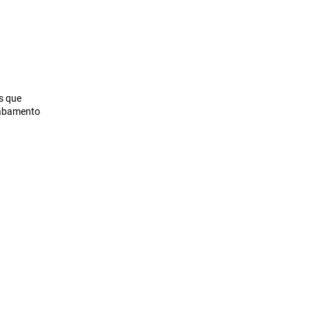
s que
cabamento