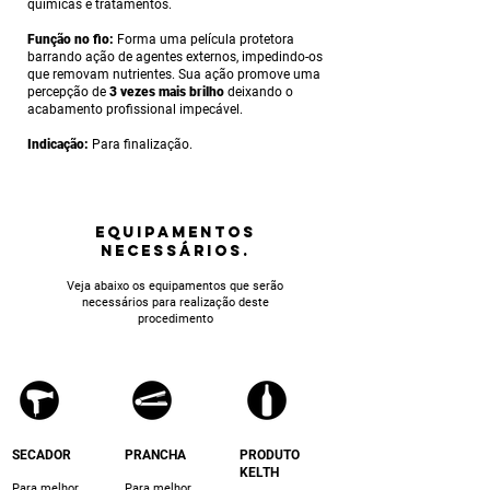
químicas e tratamentos.
Fun
ção no fio:
Forma uma película protetora
barrando ação de agentes externos, impedindo-os
que removam nutrientes. Sua ação promove uma
percepção de
3 vezes mais brilho
deixando o
acabamento profissional impecável.
Indicação:
Para finalização.
equipamentos
NECESSÁRIOS.
Veja abaixo os equipamentos que serão
necessários para realização deste
procedimento
SECADOR
PRANCHA
PRODUTO
KELTH
Para melhor
Para melhor