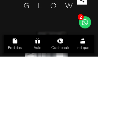
G L O W
2
Pedidos
Vale
Cashback
Indique