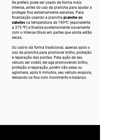
Se preferir, pode ser usado de forma mais
intensa, antes do uso da prancha para ajudar a
proteger fios extremamente sensíves. Para
finalização usando a prancha
p
ranche os
cabelos
na temperatura de 190ºC (equivalente
a 375 ºF) e finalize posteriormente novamente
com o Intense Gloss em partes que ainda estão
secas.
Ou usá-lo da forma tradicional, apenas após o
uso da prancha para promover brilho, proteção
e reparação das pontas. Pela ação de seu
veículo ser volátil, ele age promovendo brilho,
proteção e reparação, porém não pesa ou
aglomera, após 6 minutos, seu veículo evapora,
deixando os fios com movimento e balanço.