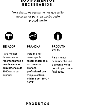
equipamentos
NECESSÁRIOS.
Veja abaixo os equipamentos que serão
necessários para realização deste
procedimento
SECADOR
PRANCHA
PRODUTO
KELTH
Para melhor
Para melhor
desempenho
desempenho
Para melhor
recomendamos o
recomendamos o
desempenho
use
uso de secador
uso de uma
o produto Kelth
com potencia de
prancha
correto
para cada
2000watts
ou
profissional
que
finalidade.
superior.
atinja a
caloria
mínima de 180°C /
356°F
.
PRODUTOS