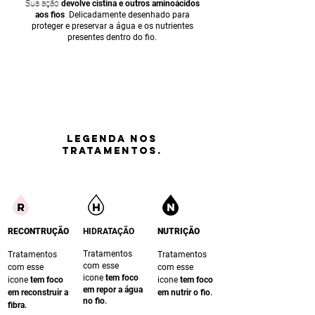
Sua ação
devolve cistina e outros aminoácidos
aos fios
.
Delicadamente desenhado para
proteger e preservar a água e os nutrientes
presentes dentro do fio.
LEGENDA nos
tratamentos.
RECONTRUÇÃO
HIDRATAÇÃO
NUTRIÇÃO
Tratamentos
Tratamentos
Tratamentos
com esse
com esse
com esse
icone
te
m foco
icone
te
m foco
icone
te
m foco
em repor a água
.
em reconstruir a
em nutrir o fio
.
no fio
.
fibra