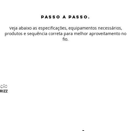
PASSO A PASSO.
eja abaixo as especificaç
ões, equipamentos necessários,
V
produtos e sequência correta para melhor aproveitamento no
fio
.
AÇÃO
RIZZ