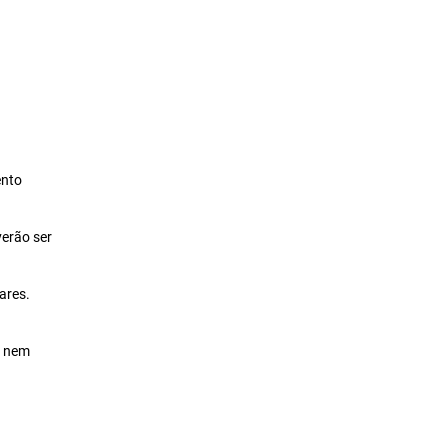
ento
erão ser
ares.
, nem