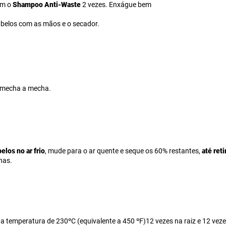
om o
Shampoo Anti-Waste
2 vezes. Enxágue bem
abelos com as mãos e o secador.
mecha a mecha.
los no ar frio
, mude para o ar quente e seque os 60% restantes,
até reti
has.
a temperatura de 230ºC (equivalente a 450 ºF)12 vezes na raiz e 12 vez