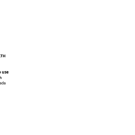
LTH
 use
h
cada