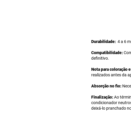
Durabilidade:
4 a 6 m
Compatibilidade:
Com
definitivo.
Nota para coloração 
realizados antes da 
Absorção no fio:
Nece
Finalização:
Ao térmi
condicionador neutros
deixá-lo pranchado no