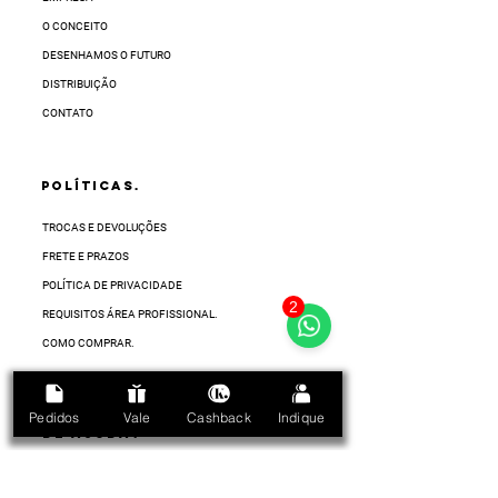
O CONCEITO
DESENHAMOS O FUTURO
DISTRIBUIÇÃO
CONTATO
POLÍTICAS.
TROCAS E DEVOLUÇÕES
FRETE E PRAZOS
POLÍTICA DE PRIVACIDADE
2
REQUISITOS ÁREA PROFISSIONAL.
COMO COMPRAR.
Pedidos
Vale
Cashback
Indique
PRECISA
DE AJUDA?