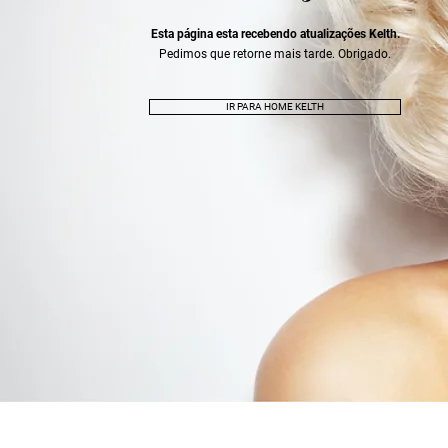
Esta página esta recebendo atualizações Kelth.
Pedimos que retorne mais tarde. Obrigado.
IR PARA HOME KELTH