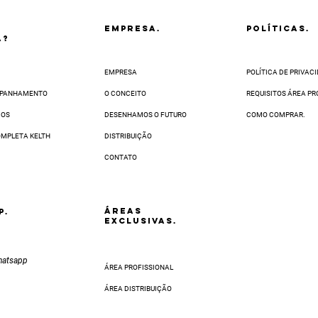
EMPRESA.
POLÍTICAS.
A?
EMPRESA
POLÍTICA DE PRIVAC
MPANHAMENTO
O CONCEITO
REQUISITOS ÁREA PR
ÇOS
DESENHAMOS O FUTURO
COMO COMPRAR.
OMPLETA KELTH
DISTRIBUIÇÃO
CONTATO
ÁREAS
p.
EXCLUSIVAS.
hatsapp
ÁREA PROFISSIONAL
ÁREA DISTRIBUIÇÃO