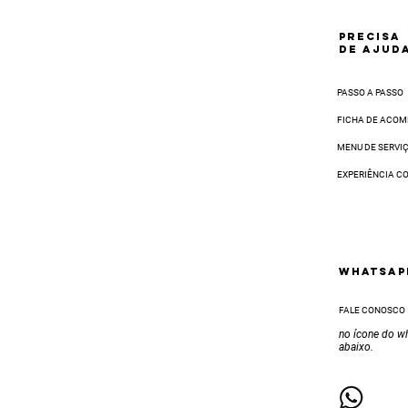
PRECISA
DE AJUD
PASSO A PASSO
FICHA DE ACO
MENU DE SERVI
EXPERIÊNCIA C
Whatsap
FALE CONOSCO
no ícone do w
abaixo.