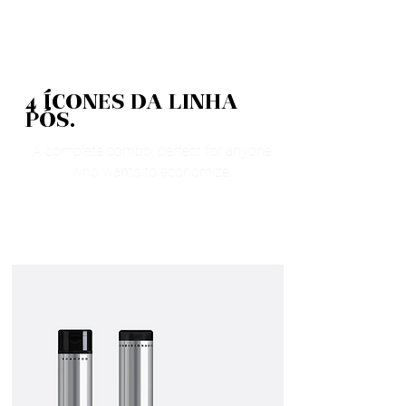
4 ÍCONES DA LINHA
PÓS.
A complete combo, perfect for anyone
who wants to economize.