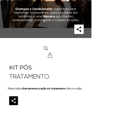
Shampoo e Condicionador
específicos para
intensificar o tratamento, reposição diária dos
nutrientes e uma
Máscara
para manter
semanalmente, prolongando o cuidado do salão.
KIT PÓS
TRATAMENTO.
Potencializa
diariamente a ação do tratamento
feito no salão.