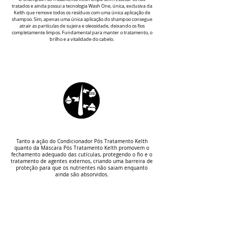
tratados e ainda possui a tecnologia Wash One, única, exclusiva da
Kelth que remove todos os resíduos com uma única aplicação de
shampoo. Sim, apenas uma única aplicação do shampoo consegue
atrair as partículas de sujeira e oleosidade, deixando os fios
completamente limpos. Fundamental para manter o tratamento, o
brilho e a vitalidade do cabelo.
Tanto a ação do Condicionador Pós Tratamento Kelth
quanto da Máscara Pós Tratamento Kelth promovem o
fechamento adequado das cutículas, protegendo o fio e o
tratamento de agentes externos, criando uma barreira de
proteção para que os nutrientes não saiam enquanto
ainda são absorvidos.