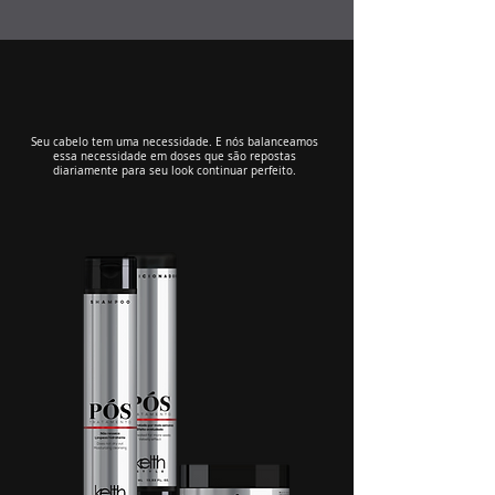
Seu cabelo tem uma necessidade. E nós balanceamos
essa necessidade em doses que são repostas
diariamente para seu look continuar perfeito.