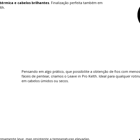
 térmica e cabelos brilhantes
. Finalização perfeita também em
th.
Pensando em algo prático, que possibilite a obtenção de fios com menos 
fáceis de pentear, criamos o Leave in Pro Kelth. Ideal para qualquer roti
em cabelos úmidos ou secos.
remamente leve, mas resistente a temperaturas elevadas,