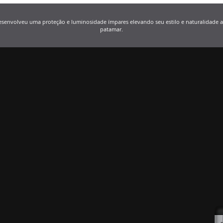
esenvolveu uma proteção e luminosidade ímpares elevando seu estilo e naturalidade
patamar.