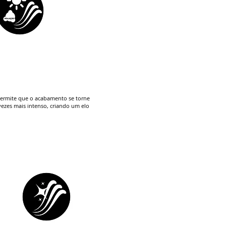
 permite que o acabamento se torne
ezes mais intenso, criando um elo