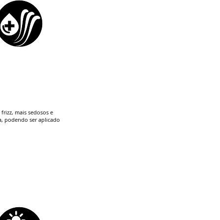
frizz, mais sedosos e
na, podendo ser aplicado