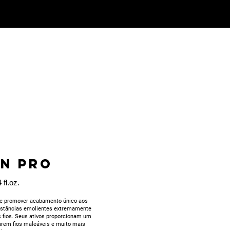
IN PRO
 fl.oz.
 e promover acabamento único aos
bstâncias emolientes extremamente
 fios. Seus ativos proporcionam um
tarem fios maleáveis e muito mais