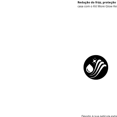
Redução do frizz, proteção
casa com o Kit More Glow Kel
Devido à sua película ext