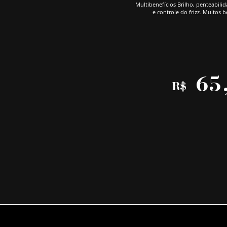
Multibenefícios Brilho, penteabili
e controle do frizz. Muitos 
65
R$