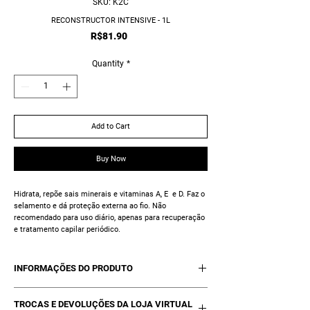
SKU: K2C
RECONSTRUCTOR INTENSIVE - 1L
Price
R$81.90
Quantity
*
Add to Cart
Buy Now
Hidrata, repõe sais minerais e vitaminas A, E e D. Faz o
selamento e dá proteção externa ao fio. Não
recomendado para uso diário, apenas para recuperação
e tratamento capilar periódico.
INFORMAÇÕES DO PRODUTO
01 Reconstructor Intensive Kelth - 1L
TROCAS E DEVOLUÇÕES DA LOJA VIRTUAL