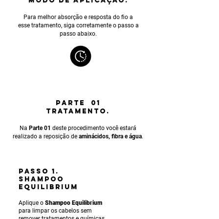
MODO DE APLICAÇÃO.
Para melhor absorção e resposta do fio a
esse tratamento, siga corretamente o passo a
passo abaixo.
PARTE 01
TRATAMENTO.
Na
Parte 01
deste procedimento você estará
realizado a reposição de
aminácidos, fibra e água
.
PASSO 1.
SHAMPOO
EQUILIBRIUM
Aplique o
Shampoo Equilibrium
para limpar os cabelos sem
remover tratamentos e químicas