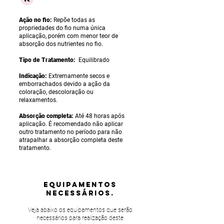
Ação no fio:
Repõe todas as
propriedades do fio numa única
aplicação, porém com menor teor de
absorção dos nutrientes no fio.
Tipo de Tratamento:
Equilibrado
Indicação:
Extremamente secos e
emborrachados devido a ação da
coloração, descoloração ou
relaxamentos.
Absorção completa:
Até 48 horas após
aplicação. É recomendado não aplicar
outro tratamento no período para não
atrapalhar a absorção completa deste
tratamento.
equipamentos
NECESSÁRIOS.
Veja abaixo os equipamentos que serão
necessários para realização deste