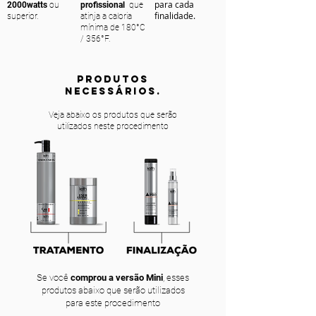
para cada
2000watts
ou
profissional
que
finalidade.
superior.
atinja a caloria
mínima de 180°C
/ 356°F.
PRODUTOS
NECESSÁRIOS.
Veja abaixo os produtos que serão
utilizados neste procedimento
Se você
comprou a versão Mini
, esses
produtos abaixo que serão utilizados
para este procedimento