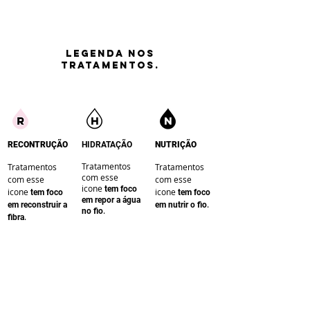
LEGENDA nos
tratamentos.
RECONTRUÇÃO
HIDRATAÇÃO
NUTRIÇÃO
Tratamentos
Tratamentos
Tratamentos
com esse
com esse
com esse
icone
te
m foco
icone
icone
te
m foco
te
m foco
em repor a água
.
em reconstruir a
em nutrir o fio
.
no fio
.
fibra