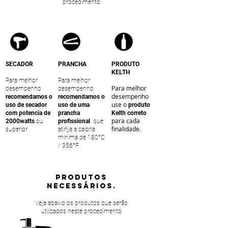
procedimento
SECADOR
PRANCHA
PRODUTO
KELTH
Para melhor
Para melhor
Para melhor
desempenho
desempenho
desempenho
recomendamos o
recomendamos o
use o
uso de secador
uso de uma
produto
com potencia de
prancha
Kelth correto
para cada
2000watts
ou
profissional
que
finalidade.
superior.
atinja a caloria
mínima de 180°C
/ 356°F.
PRODUTOS
NECESSÁRIOS.
Veja abaixo os produtos que serão
utilizados neste procedimento