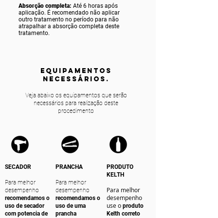
Absorção completa:
Até 6 horas após
aplicação. É recomendado não aplicar
outro tratamento no período para não
atrapalhar a absorção completa deste
tratamento.
equipamentos
NECESSÁRIOS.
Veja abaixo os equipamentos que serão
necessários para realização deste
procedimento
SECADOR
PRANCHA
PRODUTO
KELTH
Para melhor
Para melhor
Para melhor
desempenho
desempenho
desempenho
recomendamos o
recomendamos o
use o
uso de secador
uso de uma
produto
com potencia de
prancha
Kelth correto