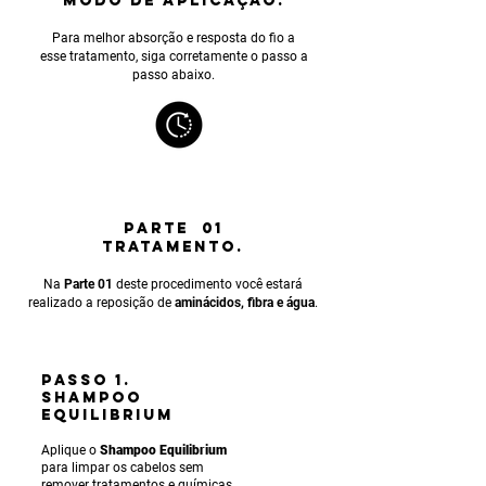
MODO DE APLICAÇÃO.
Para melhor absorção e resposta do fio a
esse tratamento, siga corretamente o passo a
passo abaixo.
PARTE 01
TRATAMENTO.
Na
Parte 01
deste procedimento você estará
realizado a reposição de
aminácidos, fibra e água
.
PASSO 1.
SHAMPOO
EQUILIBRIUM
Aplique o
Shampoo Equilibrium
para limpar os cabelos sem
remover tratamentos e químicas