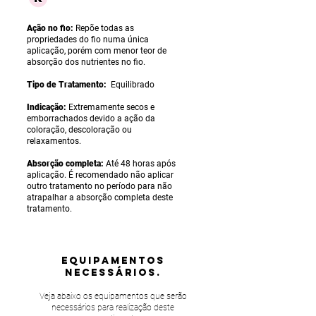
Ação no fio:
Repõe todas as
propriedades do fio numa única
aplicação, porém com menor teor de
absorção dos nutrientes no fio.
Tipo de Tratamento:
Equilibrado
Indicação:
Extremamente secos e
emborrachados devido a ação da
coloração, descoloração ou
relaxamentos.
Absorção completa:
Até 48 horas após
aplicação. É recomendado não aplicar
outro tratamento no período para não
atrapalhar a absorção completa deste
tratamento.
equipamentos
NECESSÁRIOS.
Veja abaixo os equipamentos que serão
necessários para realização deste