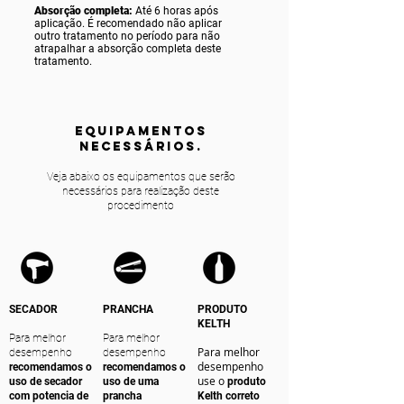
Absorção completa:
Até 6 horas após
aplicação. É recomendado não aplicar
outro tratamento no período para não
atrapalhar a absorção completa deste
tratamento.
equipamentos
NECESSÁRIOS.
Veja abaixo os equipamentos que serão
necessários para realização deste
procedimento
SECADOR
PRANCHA
PRODUTO
KELTH
Para melhor
Para melhor
Para melhor
desempenho
desempenho
desempenho
recomendamos o
recomendamos o
use o
uso de secador
uso de uma
produto
com potencia de
prancha
Kelth correto