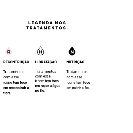
LEGENDA nos
tratamentos.
RECONTRUÇÃO
HIDRATAÇÃO
NUTRIÇÃO
Tratamentos
Tratamentos
Tratamentos
com esse
com esse
com esse
icone
te
m foco
icone
icone
te
m foco
te
m foco
em repor a água
.
em reconstruir a
em nutrir o fio
.
no fio
.
fibra