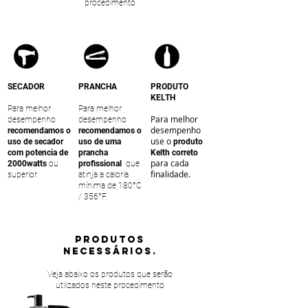
procedimento
SECADOR
PRANCHA
PRODUTO
KELTH
Para melhor
Para melhor
Para melhor
desempenho
desempenho
desempenho
recomendamos o
recomendamos o
use o
uso de secador
uso de uma
produto
com potencia de
prancha
Kelth correto
para cada
2000watts
ou
profissional
que
finalidade.
superior.
atinja a caloria
mínima de 180°C
/ 356°F.
PRODUTOS
NECESSÁRIOS.
Veja abaixo os produtos que serão
utilizados neste procedimento