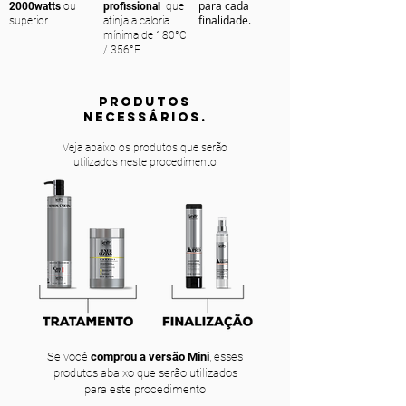
para cada
2000watts
ou
profissional
que
finalidade.
superior.
atinja a caloria
mínima de 180°C
/ 356°F.
PRODUTOS
NECESSÁRIOS.
Veja abaixo os produtos que serão
utilizados neste procedimento
Se você
comprou a versão Mini
, esses
produtos abaixo que serão utilizados
para este procedimento