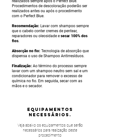
realizados sempre após o Perfect Blue.
Procedimentos de descoloração poderão ser
realizados antes ou após o procedimento
com o Perfect Blue.
Recomendação:
Lavar com shampoo sempre
que o cabelo conter cremes de pentear,
reparadores ou oleosidade e
secar 100% dos
fios
.
Absorção no fio:
Tecnologia de absorção que
dispensa o uso de Shampoo Antirresíduos.
Finalização:
Ao término do processo sempre
lavar com um shampoo neutro sem sal e um
condicionador para remover o excesso de
química no fio. Em seguida, secar com as
mãos e o secador.
equipamentos
NECESSÁRIOS.
Veja abaixo os equipamentos que serão
necessários para realização deste
procedimento