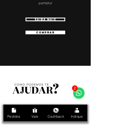
perfeito!
SAIBA MAIS
COMPRAR
2
Ainda tem alguma
dúvida na aplicação?
Pedidos
Vale
Cashback
Indique
Clique no botão abaixo.
Dúvidas