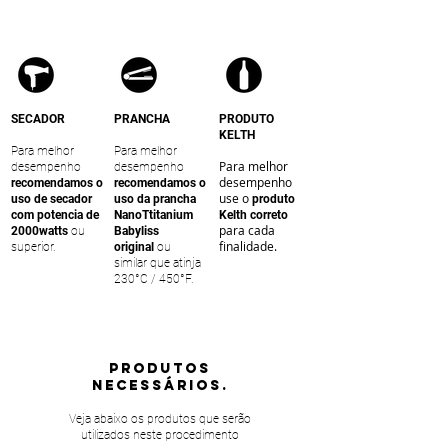
SECADOR
PRANCHA
PRODUTO
KELTH
Para melhor
Para melhor
Para melhor
desempenho
desempenho
desempenho
recomendamos o
recomendamos o
use o
uso de secador
uso da prancha
produto
com potencia de
NanoTtitanium
Kelth correto
para cada
2000watts
ou
Babyliss
finalidade.
superior.
original
ou
similar que atinja
230°C / 450°F.
PRODUTOS
NECESSÁRIOS.
Veja abaixo os produtos que serão
utilizados neste procedimento