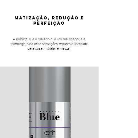
MATIZAÇÃO, REDUÇÃO E
PERFEIÇÃO
A Perfect Blue é mais do que um realinhador, é a
tecnologia para criar sensações ímpares e liberdade
para ousar, hidratar e matizar.