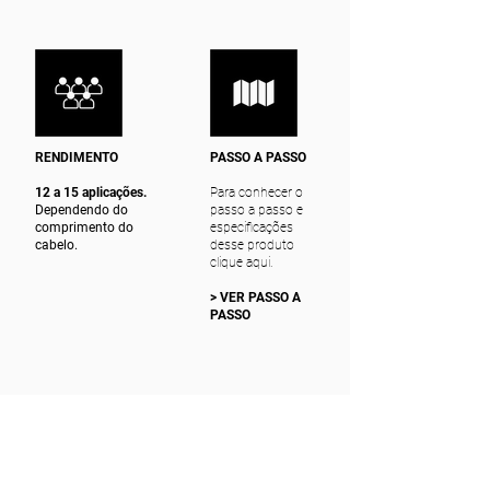
RENDIMENTO
PASSO A PASSO
12 a 15 aplicações.
Para conhecer o
Dependendo do
passo a passo e
comprimento do
especificações
cabelo.
desse produto
clique aqui.
> VER PASSO A
PASSO