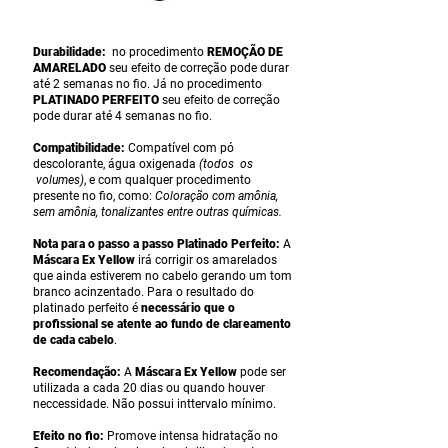
Durabilidade:
no pro
ced
imento
REMOÇÃO DE
AMARELADO
seu efeito de correção pode durar
até 2 semanas no fio. Já no proced
imento
PLATINADO PERFEITO
seu ef
eito de c
orreção
pode durar até 4 semanas no fio.
Compatibilidade:
Compatível com pó
descolorante, água oxigenada
(todos os
volumes)
, e com qualquer procedimento
presente no fio, como:
Coloração com amônia,
sem amônia, tonalizantes entre outras químicas.
Nota para o passo a passo Platinado Perfeito:
A
Máscara Ex Yellow
irá corrigir os amarelados
que ainda estiverem no cabelo gerando um tom
branco acinzentado. Para o resultado do
platinado perfeito é
necessário que o
profissional se atente ao fundo de clareamento
de cada cabelo
.
Recomendação:
A
Máscara Ex Yellow
pode ser
utilizada a cada 20 dias ou quando houver
neccessidade. Não possui inttervalo mínimo.
Efeito no fio:
Promove intensa hidratação no