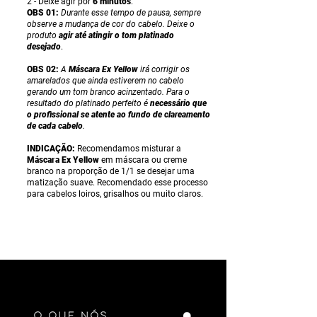
2 -
Deixe agir por
6 minutos
.
OBS 01:
Durante esse tempo de pausa, sempre
observe a mudança de cor do cabelo. Deixe o
produto
agir até atingir o tom platinado
desejado
.
OBS 02:
A
Máscara Ex Yellow
irá corrigir os
amarelados que ainda estiverem no cabelo
gerando um tom branco acinzentado. Para o
resultado do platinado perfeito é
necessário que
o profissional se atente ao fundo de clareamento
de cada cabelo
.
INDICAÇÃO:
Recomendamos misturar a
Máscara Ex Yellow
em máscara ou creme
branco na proporção de 1/1 se desejar uma
matização suave. Recomendado esse processo
para cabelos loiros, grisalhos ou muito claros.