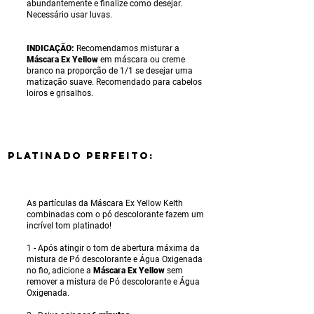
abundantemente e finalize como desejar.
Necessário usar luvas.
INDICAÇÃO:
Recomendamos misturar a
Máscara Ex Yellow
em máscara ou creme
branco na proporção de 1/1 se desejar uma
matização suave. Recomendado para cabelos
loiros e grisalhos.
PLATINADO perfeito:
As partículas da Máscara Ex Yellow Kelth
combinadas com o pó descolorante fazem um
incrível tom platinado!
1 - Após atingir o tom de abertura máxima da
mistura de Pó descolorante e Água Oxigenada
no fio, adicione a
Máscara Ex Yellow
sem
remover a mistura de Pó descolorante e Água
Oxigenada.