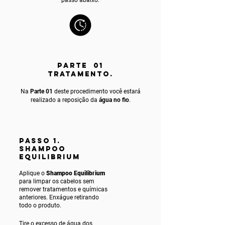
PARTE 01
TRATAMENTO.
Na
Parte 01
deste procedimento você estará
realizado a reposição da
água no fio
.
PASSO 1.
SHAMPOO
EQUILIBRIUM
Aplique o
Shampoo Equilibrium
para limpar os cabelos sem
remover tratamentos e químicas
anteriores. Enxágue ret
irando
todo o produto.
Tire o excesso de água dos