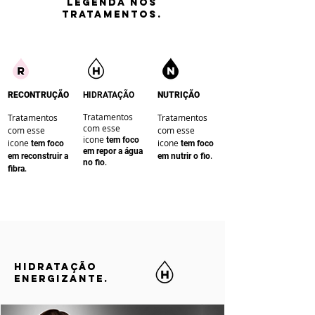
LEGENDA nos
tratamentos.
RECONTRUÇÃO
HIDRATAÇÃO
NUTRIÇÃO
Tratamentos
Tratamentos
Tratamentos
com esse
com esse
com esse
icone
te
m foco
icone
icone
te
m foco
te
m foco
em repor a água
.
em reconstruir a
em nutrir o fio
.
no fio
.
fibra
HIDRATAÇÃO
ENERGIZANTE.