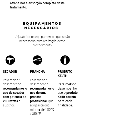
atrapalhar a absorção completa deste
tratamento.
equipamentos
NECESSÁRIOS.
Veja abaixo os equipamentos que serão
necessários para realização deste
procedimento
SECADOR
PRANCHA
PRODUTO
KELTH
Para melhor
Para melhor
Para melhor
desempenho
desempenho
desempenho
recomendamos o
recomendamos o
use o
uso de secador
uso de uma
produto
com potencia de
prancha
Kelth correto
para cada
2000watts
ou
profissional
que
finalidade.
superior.
atinja a caloria
mínima de 180°C
/ 356°F.