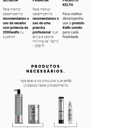
SECADOR
PRANCHA
PRODUTO
KELTH
Para melhor
Para melhor
Para melhor
desempenho
desempenho
desempenho
recomendamos o
recomendamos o
use o
uso de secador
uso de uma
produto
com potencia de
prancha
Kelth correto
para cada
2000watts
ou
profissional
que
finalidade.
superior.
atinja a caloria
mínima de 180°C
/ 356°F.
PRODUTOS
NECESSÁRIOS.
Veja abaixo os produtos que serão
utilizados neste procedimento