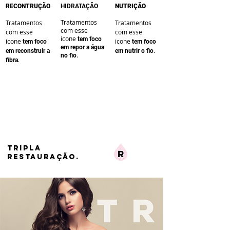
RECONTRUÇÃO
HIDRATAÇÃO
NUTRIÇÃO
Tratamentos
Tratamentos
Tratamentos
com esse
com esse
com esse
icone
te
m foco
icone
icone
te
m foco
te
m foco
em repor a água
.
em reconstruir a
em nutrir o fio
.
no fio
.
fibra
TRIPLA
RESTAURAÇÃO.