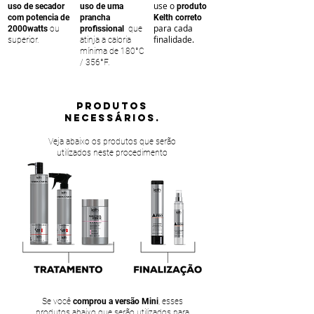
use o
uso de secador
uso de uma
produto
com potencia de
prancha
Kelth correto
para cada
2000watts
ou
profissional
que
finalidade.
superior.
atinja a caloria
mínima de 180°C
/ 356°F.
PRODUTOS
NECESSÁRIOS.
Veja abaixo os produtos que serão
utilizados neste procedimento
Se você
comprou a versão Mini
, esses
produtos abaixo que serão utilizados para