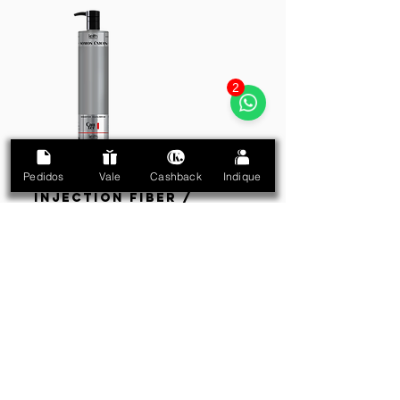
2
Pedidos
Vale
Cashback
Indique
PASSO 2.
INJECTION FIBER /
INJEÇÃO DE FIBRAS
Aplique a
Máscara Injection
Fiber
mecha por mecha e deixe
agir por 18
minutos
. Se preferir colocar touca
térmica, deixe agir por
09 minutos
.
Enxágue.