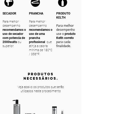
SECADOR
PRANCHA
PRODUTO
KELTH
Para melhor
Para melhor
Para melhor
desempenho
desempenho
desempenho
recomendamos o
recomendamos o
use o
uso de secador
uso de uma
produto
com potencia de
prancha
Kelth correto
para cada
2000watts
ou
profissional
que
finalidade.
superior.
atinja a caloria
mínima de 180°C
/ 356°F.
PRODUTOS
NECESSÁRIOS.
Veja abaixo os produtos que serão
utilizados neste procedimento