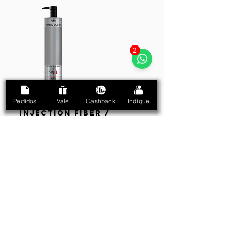
2
Pedidos
Vale
Cashback
Indique
PASSO 2.
INJECTION FIBER /
INJEÇÃO DE FIBRAS
Aplique a
Máscara Injection
Fiber
mecha por mecha e deixe
agir por 18
minutos
. Se preferir colocar touca
térmica, deixe agir por
09 minutos
.
Enxágue.