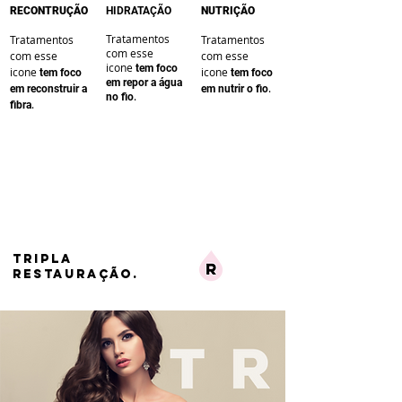
RECONTRUÇÃO
HIDRATAÇÃO
NUTRIÇÃO
Tratamentos
Tratamentos
Tratamentos
com esse
com esse
com esse
icone
te
m foco
icone
icone
te
m foco
te
m foco
em repor a água
.
em reconstruir a
em nutrir o fio
.
no fio
.
fibra
TRIPLA
RESTAURAÇÃO.