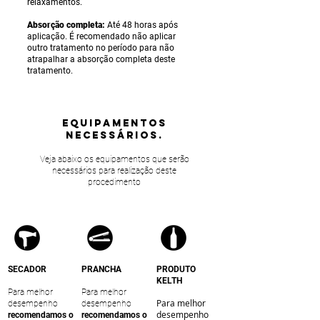
relaxamentos.
Absorção completa:
Até 48 horas após
aplicação. É recomendado não aplicar
outro tratamento no período para não
atrapalhar a absorção completa deste
tratamento.
equipamentos
NECESSÁRIOS.
Veja abaixo os equipamentos que serão
necessários para realização deste
procedimento
SECADOR
PRANCHA
PRODUTO
KELTH
Para melhor
Para melhor
Para melhor
desempenho
desempenho
desempenho
recomendamos o
recomendamos o