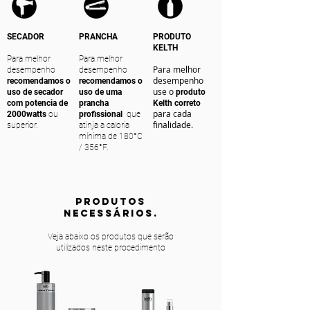
SECADOR
PRANCHA
PRODUTO
KELTH
Para melhor
Para melhor
Para melhor
desempenho
desempenho
desempenho
recomendamos o
recomendamos o
use o
uso de secador
uso de uma
produto
com potencia de
prancha
Kelth correto
para cada
2000watts
ou
profissional
que
finalidade.
superior.
atinja a caloria
mínima de 180°C
/ 356°F.
PRODUTOS
NECESSÁRIOS.
Veja abaixo os produtos que serão
utilizados neste procedimento