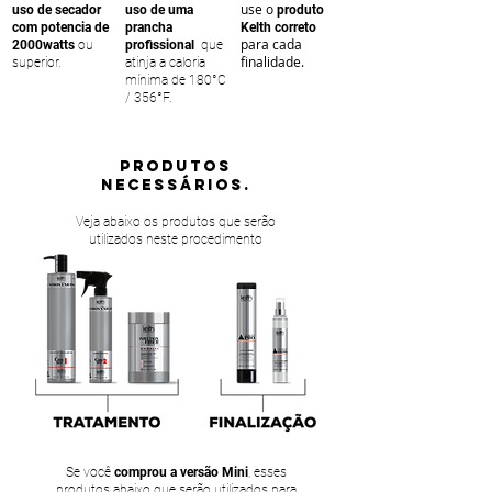
use o
uso de secador
uso de uma
produto
com potencia de
prancha
Kelth correto
para cada
2000watts
ou
profissional
que
finalidade.
superior.
atinja a caloria
mínima de 180°C
/ 356°F.
PRODUTOS
NECESSÁRIOS.
Veja abaixo os produtos que serão
utilizados neste procedimento
Se você
comprou a versão Mini
, esses
produtos abaixo que serão utilizados para