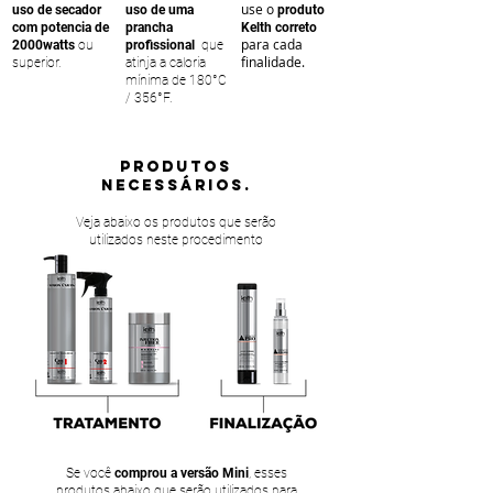
use o
uso de secador
uso de uma
produto
com potencia de
prancha
Kelth correto
para cada
2000watts
ou
profissional
que
finalidade.
superior.
atinja a caloria
mínima de 180°C
/ 356°F.
PRODUTOS
NECESSÁRIOS.
Veja abaixo os produtos que serão
utilizados neste procedimento
Se você
comprou a versão Mini
, esses
produtos abaixo que serão utilizados para