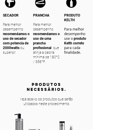
SECADOR
PRANCHA
PRODUTO
KELTH
Para melhor
Para melhor
Para melhor
desempenho
desempenho
desempenho
recomendamos o
recomendamos o
use o
uso de secador
uso de uma
produto
com potencia de
prancha
Kelth correto
para cada
2000watts
ou
profissional
que
finalidade.
superior.
atinja a caloria
mínima de 180°C
/ 356°F.
PRODUTOS
NECESSÁRIOS.
Veja abaixo os produtos que serão
utilizados neste procedimento