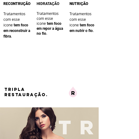
RECONTRUÇÃO
HIDRATAÇÃO
NUTRIÇÃO
Tratamentos
Tratamentos
Tratamentos
com esse
com esse
com esse
icone
te
m foco
icone
icone
te
m foco
te
m foco
em repor a água
.
em reconstruir a
em nutrir o fio
.
no fio
.
fibra
TRIPLA
RESTAURAÇÃO.