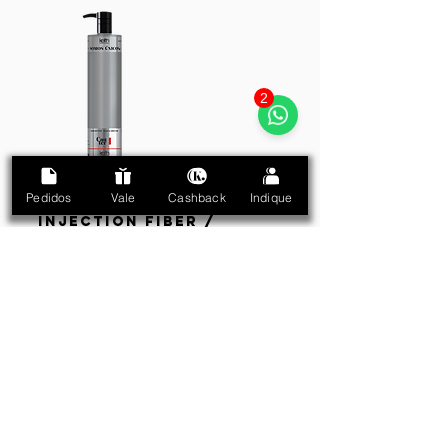
2
Pedidos
Vale
Cashback
Indique
PASSO 2.
INJECTION FIBER /
INJEÇÃO DE FIBRAS
Aplique a
Máscara Injection
Fiber
mecha por mecha e deixe
agir por 18
minutos
. Se preferir colocar touca
térmica, deixe agir por
09 minutos
.
Enxágue.