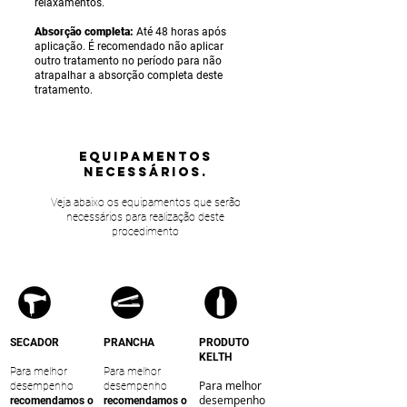
relaxamentos.
Absorção completa:
Até 48 horas após
aplicação. É recomendado não aplicar
outro tratamento no período para não
atrapalhar a absorção completa deste
tratamento.
equipamentos
NECESSÁRIOS.
Veja abaixo os equipamentos que serão
necessários para realização deste
procedimento
SECADOR
PRANCHA
PRODUTO
KELTH
Para melhor
Para melhor
Para melhor
desempenho
desempenho
desempenho
recomendamos o
recomendamos o