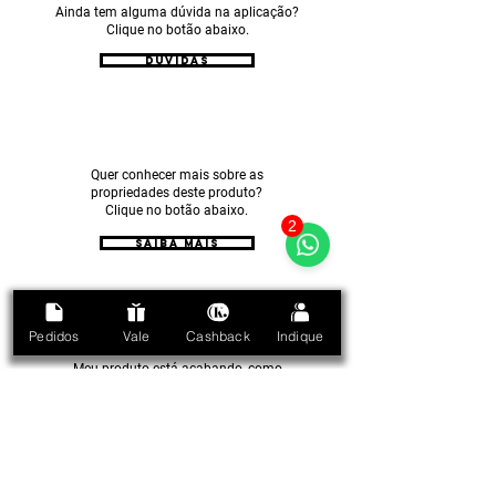
Ainda tem alguma dúvida na aplicação?
Clique no botão abaixo.
Dúvidas
Quer conhecer mais sobre as
propriedades deste produto?
Clique no botão abaixo.
2
SAIBA MAIS
Pedidos
Vale
Cashback
Indique
Meu produto está acabando, como
faço para repor?
Clique no botão abaixo.
PRECISO COMPRAR