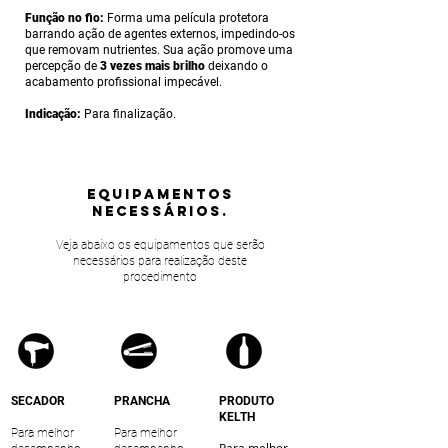
Fun
ção no fio:
Forma uma película protetora
barrando ação de agentes externos, impedindo-os
que removam nutrientes. Sua ação promove uma
percepção de
3 vezes mais brilho
deixando o
acabamento profissional impecável.
Indicação:
Para finalização.
equipamentos
NECESSÁRIOS.
Veja abaixo os equipamentos que serão
necessários para realização deste
procedimento
SECADOR
PRANCHA
PRODUTO
KELTH
Para melhor
Para melhor
Para melhor