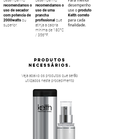
desempenho
desempenho
desempenho
recomendamos o
recomendamos o
use o
uso de secador
uso de uma
produto
com potencia de
prancha
Kelth correto
para cada
2000watts
ou
profissional
que
finalidade.
superior.
atinja a caloria
mínima de 180°C
/ 356°F.
PRODUTOS
NECESSÁRIOS.
Veja abaixo os produtos que serão
utilizados neste procedimento