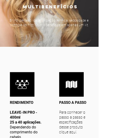
multibenefícios
Brilho, penteabilidade, proteção térmica, sedosidade e
controle do frizz. Muitos benefícios em apenas um kit.
RENDIMENTO
PASSO A PASSO
LEAVE-IN PRO -
Para conhecer o
400ml
passo a passo e
25 a 40 aplicações.
especificações
Dependendo do
desse produto
comprimento do
clique aqui.
cabelo.