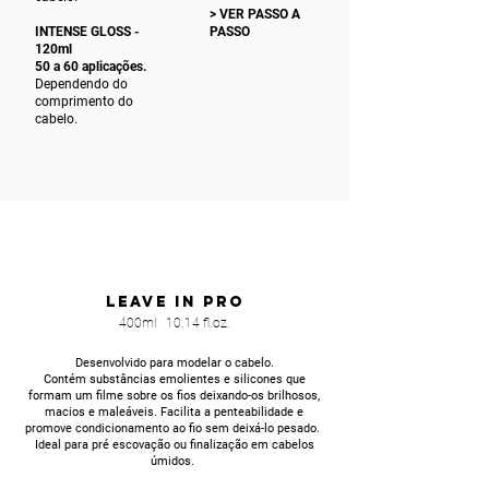
>
VER PASSO A
INTENSE GLOSS -
PASSO
120ml
50 a 60 aplicações.
Dependendo do
comprimento do
cabelo.
LEAVE IN PRO
400ml 10.14 fl.oz.
Desenvolvido para modelar o cabelo.
Contém substâncias emolientes e silicones que
formam um filme sobre os fios deixando-os brilhosos,
macios e maleáveis. Facilita a penteabilidade e
promove condicionamento ao fio sem deixá-lo pesado.
Ideal para pré escovação ou finalização em cabelos
úmidos.