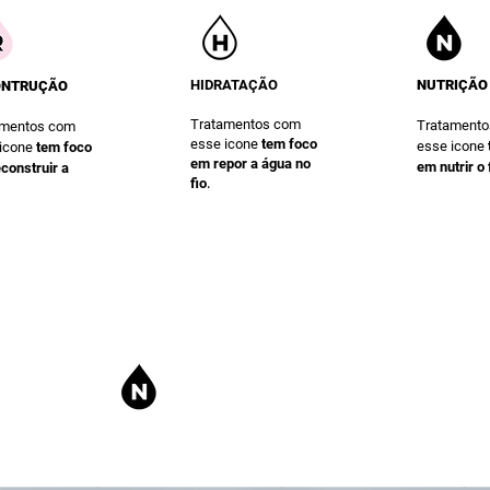
HIDRATAÇÃO
NUTRIÇÃO
ONTRUÇÃO
Tratamentos com
Tratament
amentos com
esse icone
te
m foco
esse icone
 icone
te
m foco
em repor a água no
em nutrir o 
construir a
.
fio