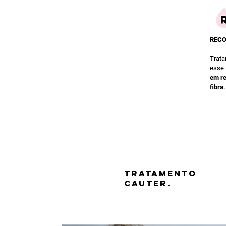
REC
Trat
esse
em re
.
fibra
TRATAMENTO
CAUTER.