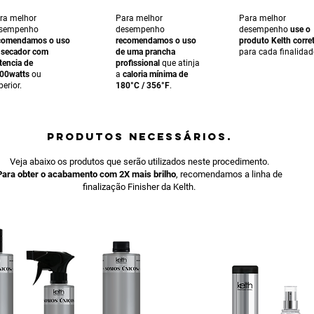
ra melhor
Para melhor
Para melhor
sempenho
desempenho
desempenho
use o
comendamos o uso
recomendamos o uso
produto Kelth corre
 secador com
de uma prancha
para cada finalidad
tencia de
profissional
que atinja
00watts
ou
a
caloria mínima de
perior.
180°C / 356°F
.
PRODUTOS NECESSÁRIOS.
Veja abaixo os produtos que serão utilizados neste procedimento.
Para obter o acabamento com 2X mais brilho
, recomendamos a linha de
finalização Finisher da Kelth.