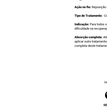
Ação no fio:
Reposição 
Tipo de Tratamento:
Co
Indicação:
Para todos o
dificuldade na recuperaç
Absorção completa:
Até
aplicar outro tratament
completa deste tratame
Ve
S