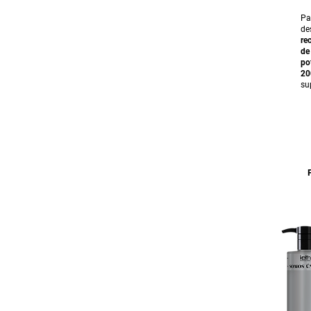
Pa
de
re
de
po
20
su