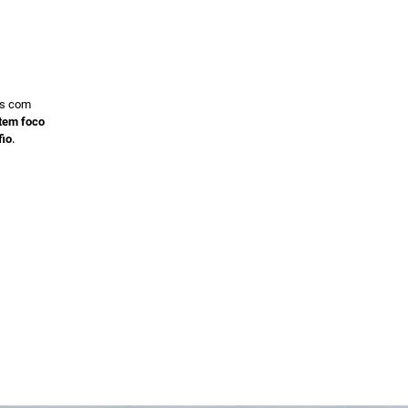
os com
te
m foco
.
fio