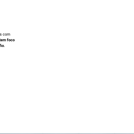
os com
te
m foco
.
fio