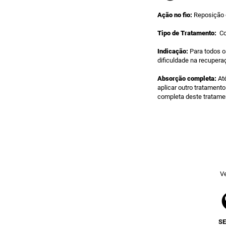
Ação no fio:
Reposição 
Tipo de Tratamento:
Co
Indicação:
Para todos o
dificuldade na recuperaç
Absorção completa:
Até
aplicar outro tratament
completa deste tratame
Ve
S