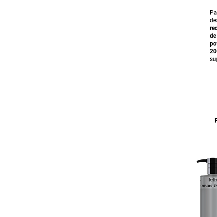
Pa
de
re
de
po
20
su