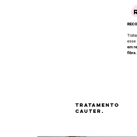
REC
Trat
esse
em re
.
fibra
TRATAMENTO
CAUTER.