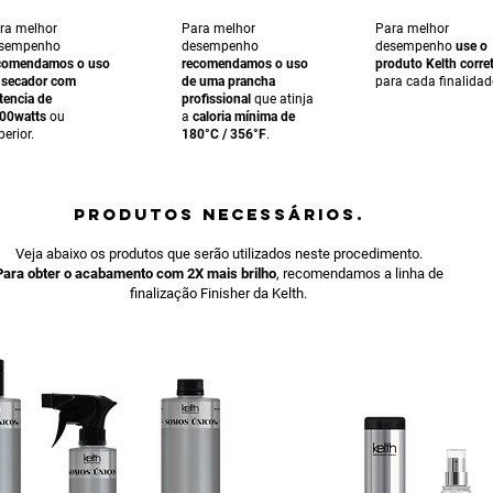
ra melhor
Para melhor
Para melhor
sempenho
desempenho
desempenho
use o
comendamos o uso
recomendamos o uso
produto Kelth corre
 secador com
de uma prancha
para cada finalidad
tencia de
profissional
que atinja
00watts
ou
a
caloria mínima de
perior.
180°C / 356°F
.
PRODUTOS NECESSÁRIOS.
Veja abaixo os produtos que serão utilizados neste procedimento.
Para obter o acabamento com 2X mais brilho
, recomendamos a linha de
finalização Finisher da Kelth.