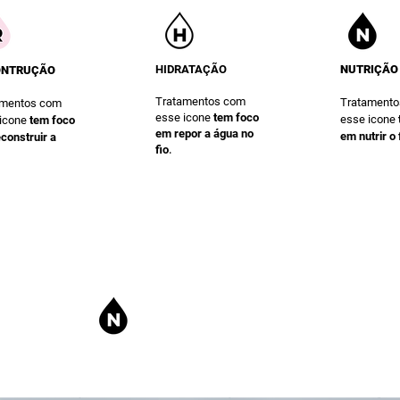
HIDRATAÇÃO
NUTRIÇÃO
ONTRUÇÃO
Tratamentos com
Tratament
amentos com
esse icone
te
m foco
esse icone
 icone
te
m foco
em repor a água no
em nutrir o 
construir a
.
fio