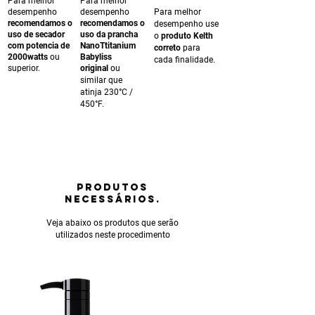
Para melhor
Para melhor
desempenho
desempenho
Para melhor
recomendamos o
recomendamos o
desempenho use
uso de secador
uso da prancha
o
produto Kelth
com potencia de
NanoTtitanium
correto
para
2000watts
ou
Babyliss
cada finalidade.
superior.
original
ou
similar que
atinja 230°C /
450°F.
PRODUTOS
NECESSÁRIOS.
Veja abaixo os produtos que serão
utilizados neste procedimento