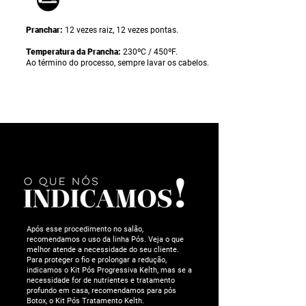
Pranchar:
12 vezes raiz, 12 vezes pontas.
Temperatura da Prancha:
230ºC / 450ºF.
Ao término do processo, sempre lavar os cabelos.
Após esse procedimento no salão,
recomendamos o uso da linha Pós. Veja o que
melhor atende a necessidade do seu cliente.
Para proteger o fio e prolongar a redução,
indicamos o Kit Pós Progressiva Kelth, mas se a
necessidade for de nutrientes e tratamento
profundo em casa, recomendamos para pós
Botox, o Kit Pós Tratamento Kelth.