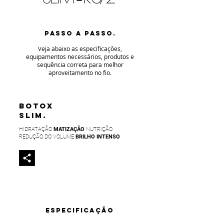
PASSO A PASSO.
eja abaixo as especificaç
ões,
V
equipamentos necessários, produtos e
sequência correta para melhor
aproveitamento no fio
.
BOTOX
SLIM.
HIDRATAÇÃO
MATIZAÇÃO
NUTRIÇÃO
REDUÇÃO DO VOLUME
BRILHO INTENSO
ESPECIFICAÇÃO