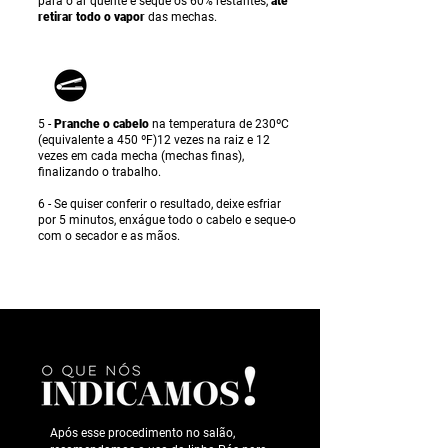
para o ar quente e seque os 60% restantes,
até
retirar todo o vapor
das mechas.
5 -
Pranche o cabelo
na temperatura de 230ºC
(equivalente a 450 ºF)12 vezes na raiz e 12
vezes em cada mecha (mechas finas),
finalizando o trabalho.
6 - Se quiser conferir o resultado, deixe esfriar
por 5 minutos, enxágue todo o cabelo e seque-o
com o secador e as mãos.
Após esse procedimento no salão,