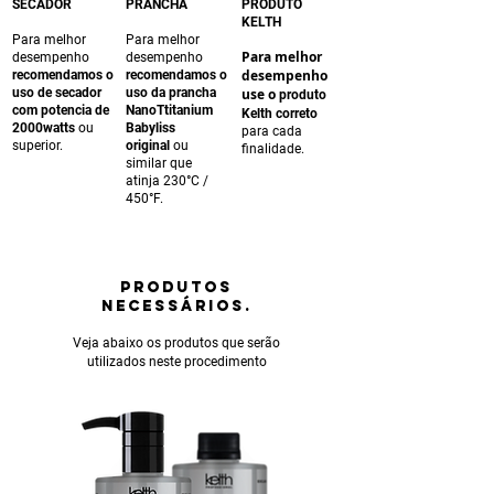
SECADOR
PRANCHA
PRODUTO
KELTH
Para melhor
Para melhor
Para melhor
desempenho
desempenho
desempenho
recomendamos o
recomendamos o
uso de secador
uso da prancha
use o
produto
com potencia de
NanoTtitanium
Kelth correto
2000watts
ou
Babyliss
para cada
superior.
original
ou
finalidade.
similar que
atinja 230°C /
450°F.
PRODUTOS
NECESSÁRIOS.
Veja abaixo os produtos que serão
utilizados neste procedimento