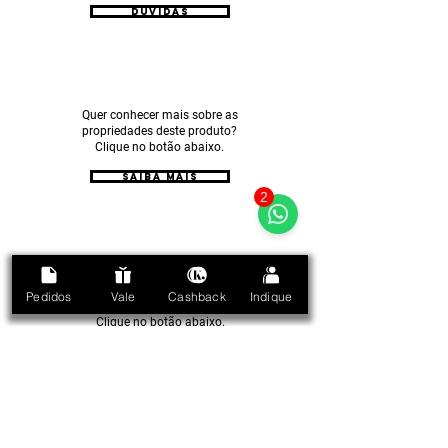
Dúvidas
Quer conhecer mais sobre as
propriedades deste produto?
Clique no botão abaixo.
SAIBA MAIS
2
Meu produto está acabando, como
Pedidos
Vale
Cashback
Indique
faço para repor?
Clique no botão abaixo.
PRECISO COMPRAR