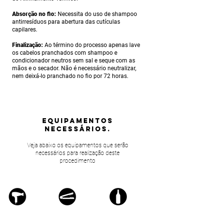
Absorção no fio:
Necessita do uso de shampoo
antirresíduos para abertura das cutículas
capilares.
Finalização:
Ao término do processo apenas lave
os cabelos pranchados com shampoo e
condicionador neutros sem sal e seque com as
mãos e o secador. Não é necessário neutralizar,
nem deixá-lo pranchado no fio por 72 horas.
equipamentos
NECESSÁRIOS.
Veja abaixo os equipamentos que serão
necessários para realização deste
procedimento