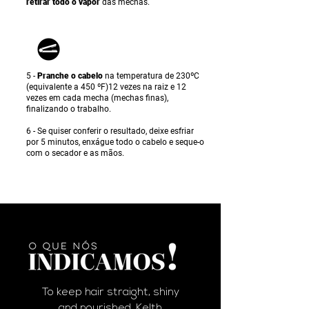
retirar todo o vapor
das mechas.
5 -
Pranche o cabelo
na temperatura de 230ºC
(equivalente a 450 ºF)12 vezes na raiz e 12
vezes em cada mecha (mechas finas),
finalizando o trabalho.
6 - Se quiser conferir o resultado, deixe esfriar
por 5 minutos, enxágue todo o cabelo e seque-o
com o secador e as mãos.
To keep hair straight, shiny
and nourished, Kelth