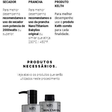
SECADOR
PRANCHA
PRODUTO
KELTH
Para melhor
Para melhor
Para melhor
desempenho
desempenho
desempenho
recomendamos o
recomendamos o
use o
uso de secador
uso da prancha
produto
com potencia de
NanoTtitanium
Kelth correto
para cada
2000watts
ou
Babyliss
finalidade.
superior.
original
ou
similar que atinja
230°C / 450°F.
PRODUTOS
NECESSÁRIOS.
Veja abaixo os produtos que serão
utilizados neste procedimento