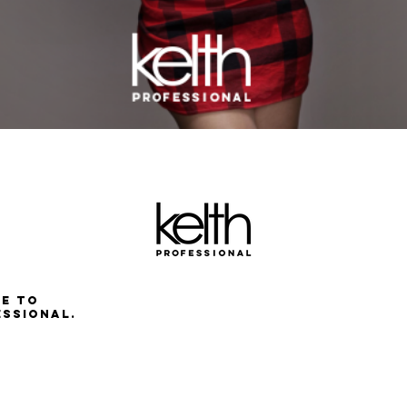
E TO
ESSIONAL.
NAL
airdressers.