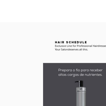
Be part of Kelth&#39;s VIP area 
HAIR SCHEDULE
Exclusive Line for Professional Hairdresser
Your Salon
deserves all this.