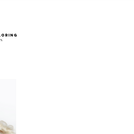
LORING
s.