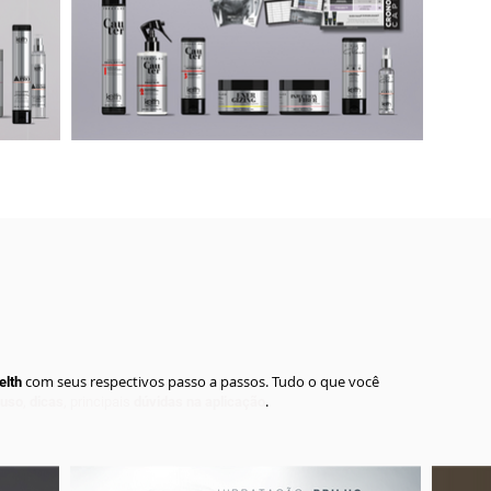
com seus respectivos passo a passos. Tudo o que vo
cê
elth
.
 uso
,
dicas
, principais
dúvidas na aplicação