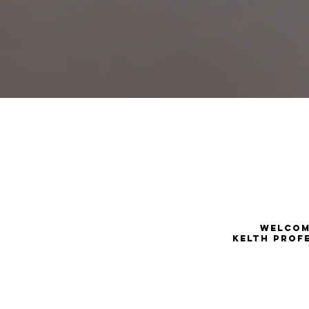
WELCOM
KELTH PROF
KELTH PROFESSIO
Exclusive Line for Professional H
Your salon deserves it all.