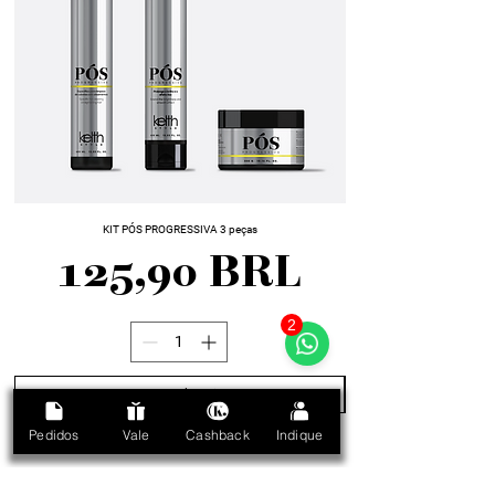
KIT PÓS PROGRESSIVA 3 peças
Precio
125,90 BRL
2
Agregar al carrito
Pedidos
Vale
Cashback
Indique