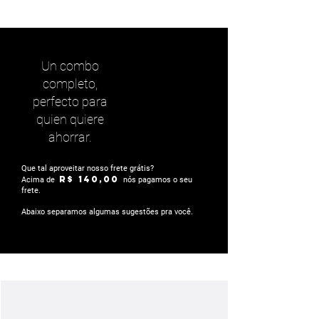
Un combo
completo,
perfecto para
quien quiere
ahorrar.
Que tal aproveitar nosso frete grátis?
R$ 140,00
Acima de
nós pagamos o seu
frete.
Abaixo separamos algumas sugestões pra você.