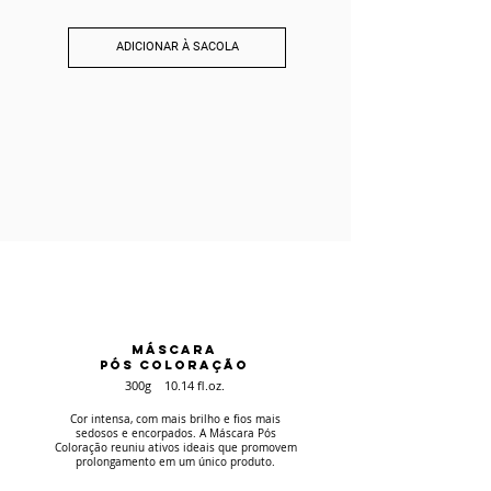
ADICIONAR À SACOLA
MÁSCARA
PÓS COLORAÇÃO
300g 10.14 fl.oz.
Cor intensa, com mais brilho e fios mais
sedosos e encorpados. A Máscara Pós
Coloração reuniu ativos ideais que promovem
prolongamento em um único produto.