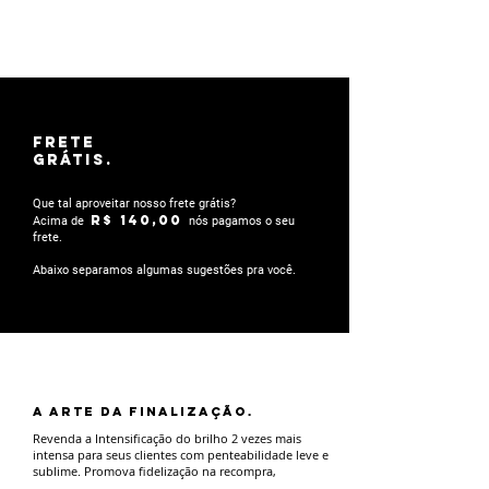
FRETE
GRÁTIS.
Que tal aproveitar nosso frete grátis?
R$ 140,00
Acima de
nós pagamos o seu
frete.
Abaixo separamos algumas sugestões pra você.
A ARTE DA FINALIZAÇÃO.
Revenda a Intensificação do brilho 2 vezes mais
intensa para seus clientes com penteabilidade leve e
sublime. Promova fidelização na recompra,