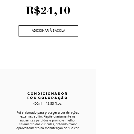
R$24,10
ADICIONAR À SACOLA
CONDICIONADOR
PÓS COLORAÇÃO
400ml 13.53 fl.oz.
Foi elaborado para proteger a cor de ações
externas ao fio. Repõe diariamente os
nutrientes perdidos e promove melhor
selamento das cutículas, obtendo maior
aproveitamento na manutenção da sua cor.