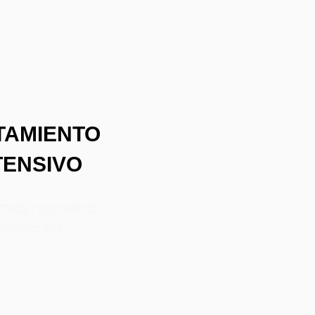
TAMIENTO
TENSIVO
orteza reponiendo
inoácidos.