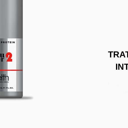
TRA
IN
En la c
am