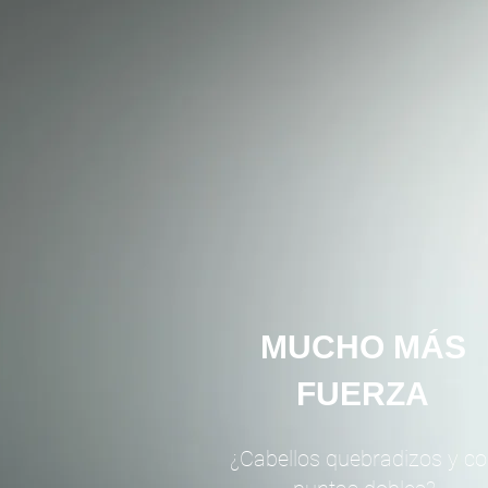
MUCHO MÁS
FUERZA
¿Cabellos quebradizos y c