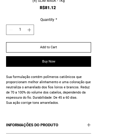
(R) SLIM MASK - 1Kg
Price
R$81.12
Quantity
*
Add to Cart
Buy Now
Sua formulação contém polímeros catiônicos que
proporcionam melhor alinhamento e uma coloração que
neutraliza o amarelado dos fios loiros e brancos. Reduz
de 70 a 100% do volume dos cabelos, dependendo da
espessura do fio. Durabilidade: De 45 a 60 dias.
Sua ação corrige tons amarelados.
INFORMAÇÕES DO PRODUTO