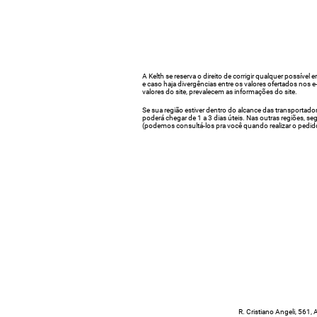
A Kelth se reserva o direito de corrigir qualquer possível e
e caso haja divergências entre os valores ofertados nos 
valores do site, prevalecem as informações do site.
Se sua região estiver dentro do alcance das transportado
poderá chegar de 1 a 3 dias úteis. Nas outras regiões, s
(podemos consultá-los pra você quando realizar o pedid
R. Cristiano Angeli, 56