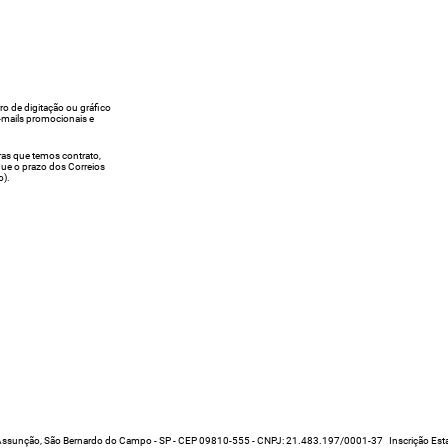
rro de digitação ou gráfico
e-mails promocionais e
ras que temos contrato,
egue o prazo dos Correios
o).
1, Assunção, São Bernardo do Campo - SP - CEP 09810-555 - CNPJ: 21.483.197/0001-37 Inscrição Es