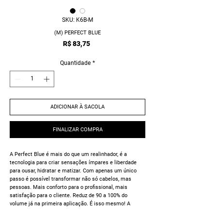
SKU: K6B-M
(M) PERFECT BLUE
Preço
R$ 83,75
Quantidade
*
ADICIONAR À SACOLA
FINALIZAR COMPRA
A Perfect Blue é mais do que um realinhador, é a
tecnologia para criar sensações ímpares e liberdade
para ousar, hidratar e matizar. Com apenas um único
passo é possível transformar não só cabelos, mas
pessoas. Mais conforto para o profissional, mais
satisfação para o cliente. Reduz de 90 a 100% do
volume já na primeira aplicação. É isso mesmo! A
tecnologia deixa as pontas naturais e hidratadas.​