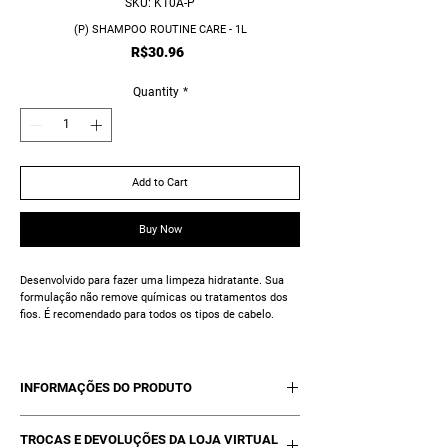
SKU: K10A-P
(P) SHAMPOO ROUTINE CARE - 1L
Price
R$30.96
Quantity
*
Add to Cart
Buy Now
Desenvolvido para fazer uma limpeza hidratante. Sua
formulação não remove químicas ou tratamentos dos
fios. É recomendado para todos os tipos de cabelo.
INFORMAÇÕES DO PRODUTO
01 Shampoo Routine Care - 1L
TROCAS E DEVOLUÇÕES DA LOJA VIRTUAL