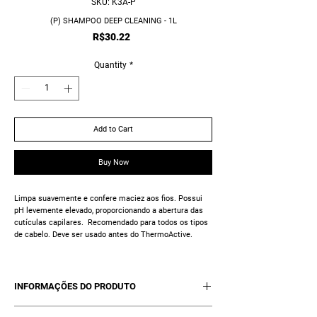
SKU: K3A-P
(P) SHAMPOO DEEP CLEANING - 1L
Price
R$30.22
Quantity
*
Add to Cart
Buy Now
Limpa suavemente e confere maciez aos fios. Possui
pH levemente elevado, proporcionando a abertura das
cutículas capilares. Recomendado para todos os tipos
de cabelo. Deve ser usado antes do ThermoActive.
INFORMAÇÕES DO PRODUTO
01 Shampoo Deep Cleaning - 1L