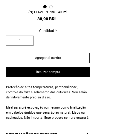
(N) LEAVE-IN PRO - 400ml
Precio
38,90 BRL
Cantidad
*
Agregar al carrito
Realizar compra
Proteção de altas temperaturas, penteabilidade,
controle do frizz e selamento das cutículas. Seu salão
definitivamente precisa disso.
Ideal para pré escovação ou mesmo como finalização
em cabelos úmidos que secarão ao natural. Lisos ou
cacheados. Não importa! Este produto sempre estará à
altura das exigências dos mais altos profissionais da
área da beleza