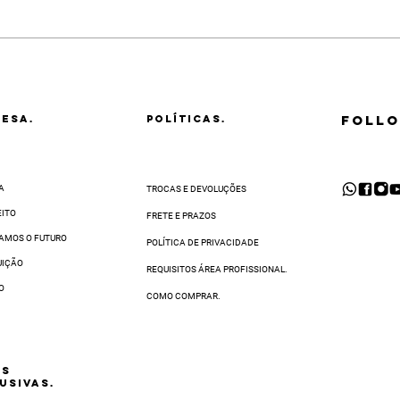
ral de Atendimento, você deve:
ê precisava para transformar seu Salão em um novo parceiro Kelth e ala
 código de postagem em mãos;
 a região.
 produto a ser trocado. Vamos retirá-lo na sua casa ou em qualquer end
 o CEP ao finalizar sua compra
r e-mail em até
48 horas
após a abertura da solicitação de troca.
o de Distribuição. Depois de recebê-lo, faremos uma inspeção e, se tudo 
al de WhatsApp
. O prazo para completar a sua solicitação de troca varia 
FOLLO
ESA.
POLÍTICAS.
A
TROCAS E DEVOLUÇÕES
EITO
FRETE E PRAZOS
AMOS O FUTURO
POLÍTICA DE PRIVACIDADE
UIÇÃO
REQUISITOS ÁREA PROFISSIONAL.
O
COMO COMPRAR.
AS
USIVAS.