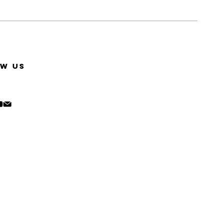
vancar seu faturamento.
ereço de sua escolha.
estiver certo, disponibilizaremos o seu
conforme a sua região e pode levar até
W US