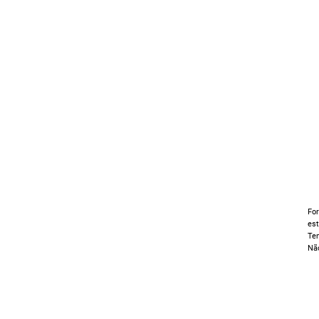
For
est
Ten
Não