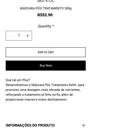
SKU: K12C
MÁSCARA PÓS TRATAMENTO 300g
Price
R$52.90
Quantity
*
Add to Cart
Buy Now
Que tal um Plus?
Desenvolvemos a
Máscara Pós Tratamento Kelth
para
promover uma dosagem mais elevada de nutrientes,
reforçando o tratamento já feito no fio, além de
proporcionar maciez e maior deslizamento.
INFORMAÇÕES DO PRODUTO