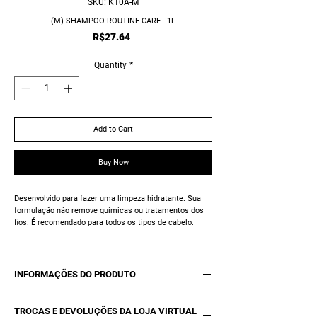
SKU: K10A-M
(M) SHAMPOO ROUTINE CARE - 1L
Price
R$27.64
Quantity
*
Add to Cart
Buy Now
Desenvolvido para fazer uma limpeza hidratante. Sua
formulação não remove químicas ou tratamentos dos
fios. É recomendado para todos os tipos de cabelo.
INFORMAÇÕES DO PRODUTO
01 Shampoo Routine Care - 1L
TROCAS E DEVOLUÇÕES DA LOJA VIRTUAL