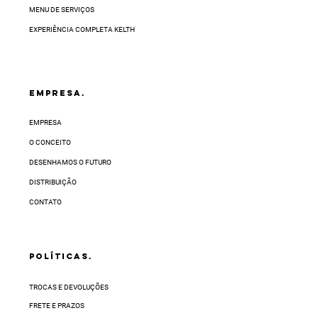
varia conforme a sua região e pode levar até
MENU DE SERVIÇOS
32 dias úteis.
EXPERIÊNCIA COMPLETA KELTH
EMPRESA.
EMPRESA
O CONCEITO
DESENHAMOS O FUTURO
DISTRIBUIÇÃO
CONTATO
POLÍTICAS.
TROCAS E DEVOLUÇÕES
FRETE E PRAZOS