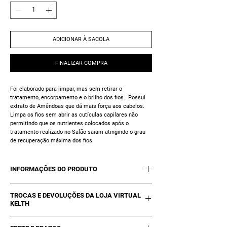
ADICIONAR À SACOLA
FINALIZAR COMPRA
Foi elaborado para limpar, mas sem retirar o
tratamento, encorpamento e o brilho dos fios. Possui
extrato de Amêndoas que dá mais força aos cabelos.
Limpa os fios sem abrir as cutículas capilares não
permitindo que os nutrientes colocados após o
tratamento realizado no Salão saiam atingindo o grau
de recuperação máxima dos fios.
INFORMAÇÕES DO PRODUTO
01 Shampoo Pós Tratamento Kelth - 400ml
TROCAS E DEVOLUÇÕES DA LOJA VIRTUAL
KELTH
Trocas poderão ocorrer se estiver com a