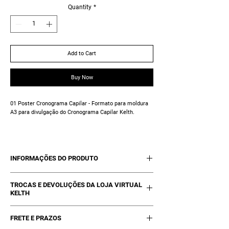
Quantity
*
Add to Cart
Buy Now
01 Poster Cronograma Capilar - Formato para moldura
A3 para divulgação do Cronograma Capilar Kelth.
INFORMAÇÕES DO PRODUTO
01 Poster Cronograma Capilar - Formato
TROCAS E DEVOLUÇÕES DA LOJA VIRTUAL
para moldura A3 para divulgação do
KELTH
Cronograma Capilar Kelth.
Trocas poderão ocorrer se estiver com a
FRETE E PRAZOS
embalagem inviolada/intacta ou com