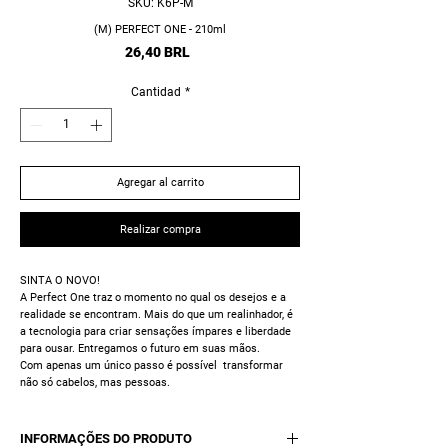
SKU: K6P-M
(M) PERFECT ONE - 210ml
Precio
26,40 BRL
Cantidad
*
Agregar al carrito
Realizar compra
SINTA O NOVO!
A Perfect One traz o momento no qual os desejos e a
realidade se encontram. Mais do que um realinhador, é
a tecnologia para criar sensações ímpares e liberdade
para ousar. Entregamos o futuro em suas mãos.
Com apenas um único passo é possível transformar
não só cabelos, mas pessoas.
Mais conforto para o profissional, mais satisfação para
o cliente. Reduz de 90 a 100% do volume já na primeira
aplicação.
INFORMAÇÕES DO PRODUTO