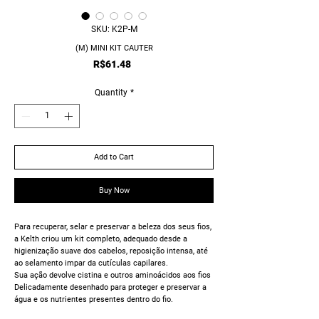
SKU: K2P-M
(M) MINI KIT CAUTER
Price
R$61.48
Quantity
*
Add to Cart
Buy Now
Para recuperar, selar e preservar a beleza dos seus fios,
a Kelth criou um kit completo, adequado desde a
higienização suave dos cabelos, reposição intensa, até
ao selamento impar da cutículas capilares.
Sua ação devolve cistina e outros aminoácidos aos fios
Delicadamente desenhado para proteger e preservar a
água e os nutrientes presentes dentro do fio.