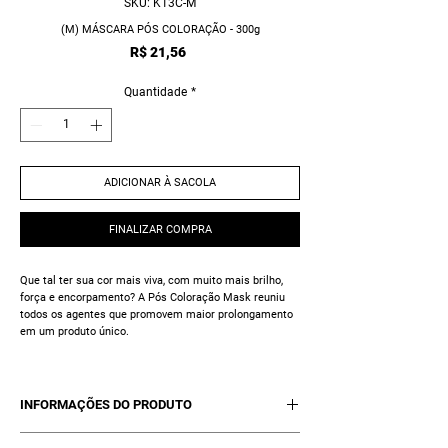
SKU: K13C-M
(M) MÁSCARA PÓS COLORAÇÃO - 300g
Preço
R$ 21,56
Quantidade
*
ADICIONAR À SACOLA
FINALIZAR COMPRA
Que tal ter sua cor mais viva, com muito mais brilho,
força e encorpamento? A Pós Coloração Mask reuniu
todos os agentes que promovem maior prolongamento
em um produto único.
INFORMAÇÕES DO PRODUTO
01 Máscara Pós Coloração Kelth - 300g